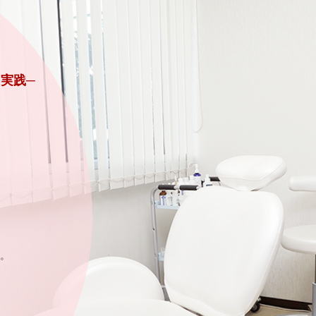
実践─
。