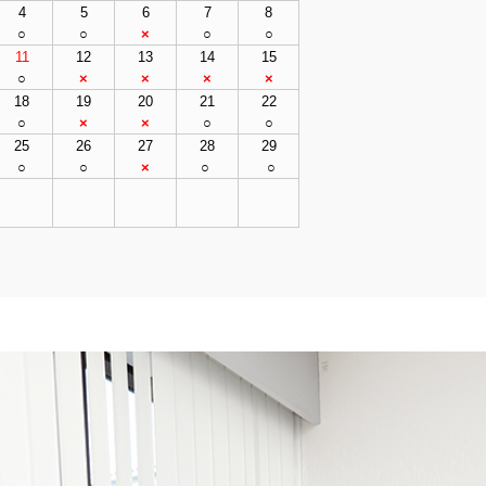
4
5
6
7
8
○
○
×
○
○
11
12
13
14
15
○
×
×
×
×
18
19
20
21
22
○
×
×
○
○
25
26
27
28
29
○
○
×
○
○