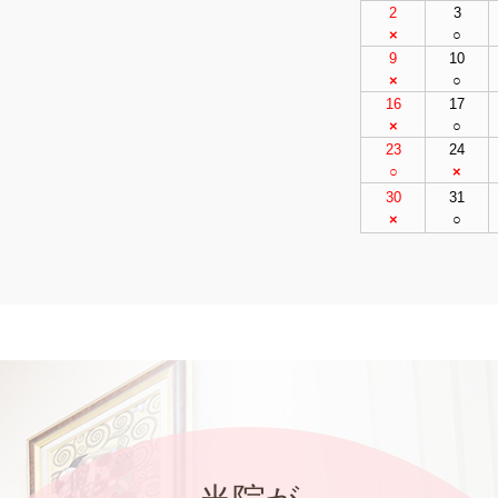
2
3
×
○
9
10
×
○
16
17
×
○
23
24
○
×
30
31
×
○