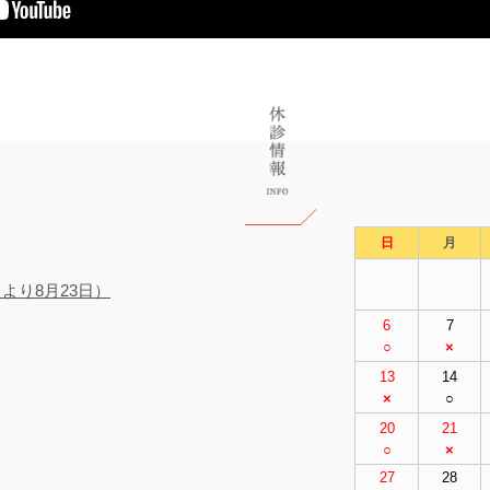
日
月
より8月23日）
6
7
○
×
13
14
×
○
20
21
○
×
27
28