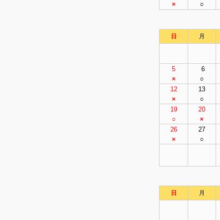
×
○
日
月
5
6
×
○
12
13
×
○
19
20
○
×
26
27
×
○
日
月